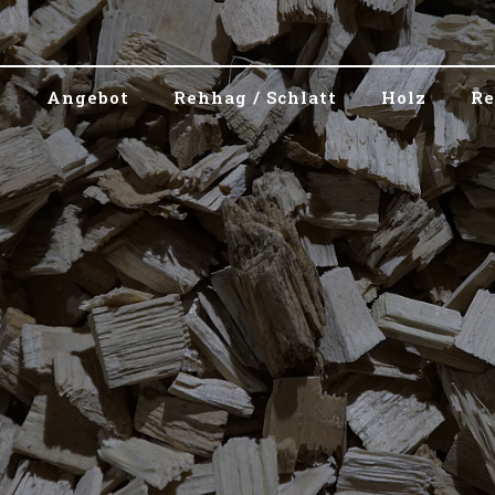
Angebot
Rehhag / Schlatt
Holz
Re